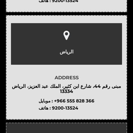
هاتف :
9200-13524
الرياض
ADDRESS
مبنى رقم 44، شارع ابن كثير، الملك عبد العزيز، الرياض
13334
موبايل :
+966 555 828 366
هاتف :
9200-13524