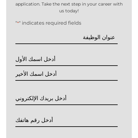
application. Take the next step in your career with
us today!
"
" indicates required fields
*
Job
title
Name
*
First
Last
Email
*
Enter
Your
Phone