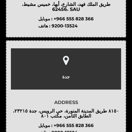
طريق الملك فهد، الشارع، أبها، خميس مشيط،
62456، SAU
موبايل :
+966 555 828 366
هاتف :
9200-13524
جدة
ADDRESS
٨١٥٠ طريق المدينة المنورة، حي الرويس، جدة ٢٣٢١٥،
الطابق الثامن، مكتب ٨٠١
موبايل :
+966 555 828 366