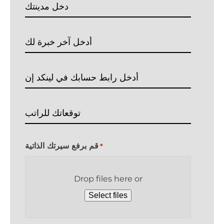
Enter
Number
Your
City
Enter
Your
Last
LinkedIn
Experiance
Link
Your
Salary
Expectation
قم برفع سيرتك الذاتية
*
Drop files here or
Select files