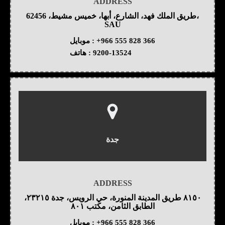
ADDRESS
طريق الملك فهد، الشارع، أبها، خميس مشيط، 62456،
SAU
+966 555 828 366
موبايل :
9200-13524
هاتف :
جدة
ADDRESS
٨١٥٠ طريق المدينة المنورة، حي الرويس، جدة ٢٣٢١٥،
الطابق الثامن، مكتب ٨٠١
+966 555 828 366
موبايل :