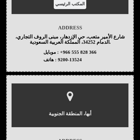
المكتب الرئيسي
ADDRESS
شارع الأمير متعب، حي الإزدهار، مبنى الروف التجاري،
الدمام 34252، المملكة العربية السعودية.
+966 555 828 366
موبايل :
9200-13524
هاتف :
أبها، المنطقة الجنوبية