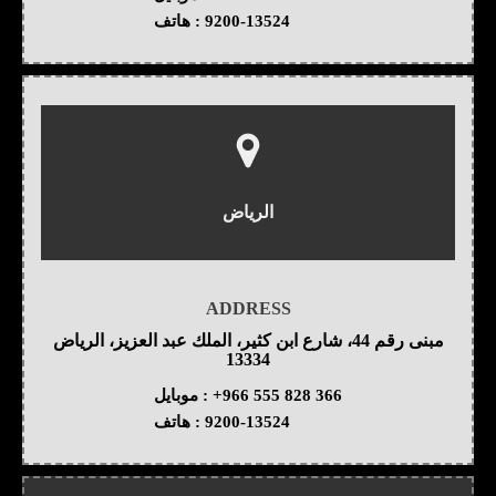
9200-13524
هاتف :
الرياض
ADDRESS
مبنى رقم 44، شارع ابن كثير، الملك عبد العزيز، الرياض
13334
+966 555 828 366
موبايل :
9200-13524
هاتف :