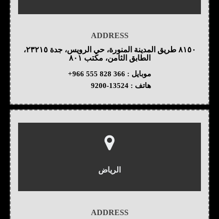
ADDRESS
٨١٥٠ طريق المدينة المنورة، حي الرويس، جدة ٢٣٢١٥،
الطابق الثامن، مكتب ٨٠١
موبايل :
+966 555 828 366
هاتف :
9200-13524
الرياض
ADDRESS