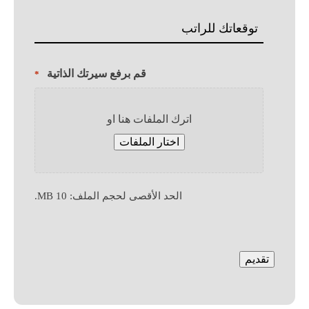
Your
Salary
xpectation
قم برفع سيرتك الذاتية
*
اترك الملفات هنا او
اختار الملفات
الحد الأقصى لحجم الملف: 10 MB.
APTCHA
تقديم