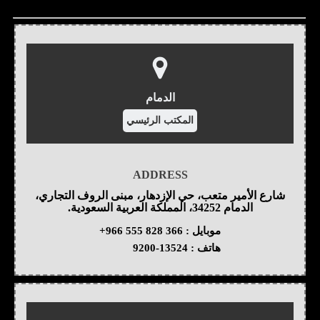
الدمام
المكتب الرئيسي
ADDRESS
شارع الأمير متعب، حي الإزدهار، مبنى الروف التجاري،
الدمام 34252، المملكة العربية السعودية.
موبايل :
+966 555 828 366
هاتف :
9200-13524