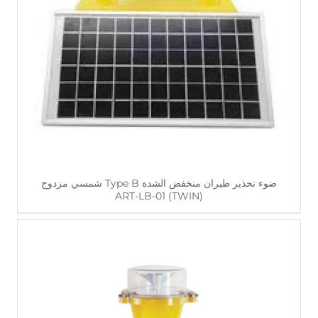
اقرأ أكثر
ضوء تحذير طيران منخفض الشدة Type B شمسي مزدوج
ART-LB-01 (TWIN)