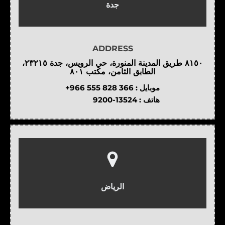
جدة
ADDRESS
٨١٥٠ طريق المدينة المنورة، حي الرويس، جدة ٢٣٢١٥،
الطابق الثامن، مكتب ٨٠١
موبايل :
+966 555 828 366
هاتف :
9200-13524
الرياض