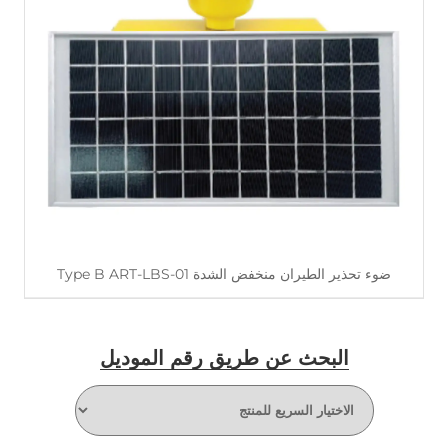
اقرأ أكثر
ضوء تحذير الطيران منخفض الشدة Type B ART-LBS-01
البحث عن طريق رقم الموديل