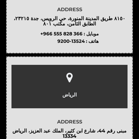
ADDRESS
٨١٥٠ طريق المدينة المنورة، حي الرويس، جدة ٢٣٢١٥،
الطابق الثامن، مكتب ٨٠١
موبايل :
+966 555 828 366
هاتف :
9200-13524
الرياض
ADDRESS
مبنى رقم 44، شارع ابن كثير، الملك عبد العزيز، الرياض
13334