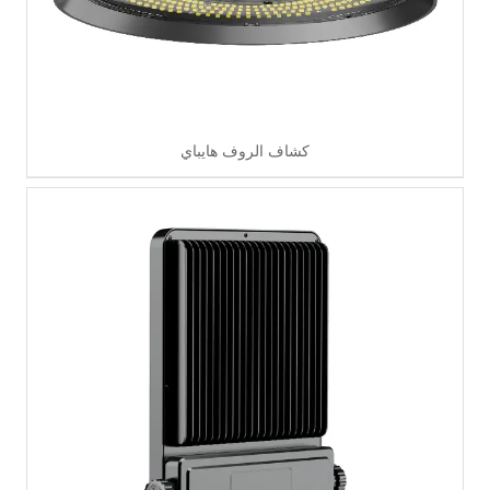
كشاف الروف هايباي
اقرأ أكثر