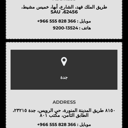
طريق الملك فهد، الشارع، أبها، خميس مشيط،
62456، SAU
موبايل :
+966 555 828 366
هاتف :
9200-13524
جدة
ADDRESS
٨١٥٠ طريق المدينة المنورة، حي الرويس، جدة ٢٣٢١٥،
الطابق الثامن، مكتب ٨٠١
موبايل :
+966 555 828 366