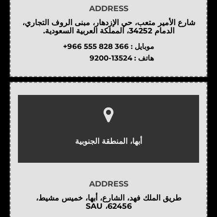
ADDRESS
شارع الأمير متعب، حي الإزدهار، مبنى الروف التجاري،
الدمام 34252، المملكة العربية السعودية.
موبايل :
+966 555 828 366
هاتف :
9200-13524
أبها، المنطقة الجنوبية
ADDRESS
طريق الملك فهد، الشارع، أبها، خميس مشيط،
62456، SAU