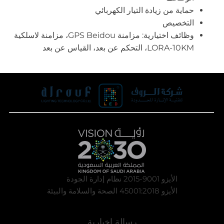
حماية من زيادة التيار الكهربائي
التخصيص
وظائف اختيارية: مزامنة GPS Beidou، مزامنة لاسلكية
LORA-10KM، التحكم عن بعد، القياس عن بعد
الأيزو 9001-2015 نظام إدارة الجودة
الأيزو 45001:2018 الصحة والسلامة والبيئة
رسالة إخبارية