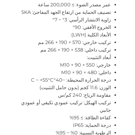
عمر مصدر الضوء: ≥ 200,000 ساعة
تصنيف الحماية من ارتفاع الجهد المفاجئ: 5KA
زاوية الانتشار الرأسي: 3° ~ 7°
الخروج الأفقي: 90°
الأبعاد الكلية (LWH):
تركيب خارجي: 570 × 190 × 266 مم
تركيب داخلي: 538 × 190 × 266 مم
أبعاد التثبيت:
خارجي: 550 × 90 × M10
داخلي: 480 × 90 × M10
درجة الحرارة المحيطة: −40°C ~ +55°C
الوزن: 11.6 كجم (بدون حامل التثبيت)
مقاومة الرياح: 240 كم/س
تركيب الهيكل: تركيب عمودي تكيفي أو عمودي
جانبي
كفاءة الطاقة: ≥ 95%
درجة الحماية: IP65
الرطوبة النسبية: 0% ~ 95%