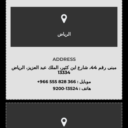
الرياض
ADDRESS
مبنى رقم 44، شارع ابن كثير، الملك عبد العزيز، الرياض
13334
موبايل :
+966 555 828 366
هاتف :
9200-13524