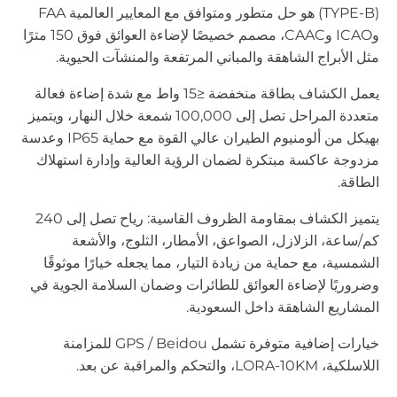
(TYPE-B) هو حل متطور ومتوافق مع المعايير العالمية FAA
وICAO وCAAC، مصمم خصيصًا لإضاءة العوائق فوق 150 مترًا
مثل الأبراج الشاهقة والمباني المرتفعة والمنشآت الحيوية.
يعمل الكشاف بطاقة منخفضة ≤15 واط مع شدة إضاءة فعالة
متعددة المراحل تصل إلى 100,000 شمعة خلال النهار، ويتميز
بهيكل من ألومنيوم الطيران عالي القوة مع حماية IP65 وعدسة
مزدوجة عاكسة مبتكرة لضمان الرؤية العالية وإدارة استهلاك
الطاقة.
يتميز الكشاف بمقاومة الظروف القاسية: رياح تصل إلى 240
كم/ساعة، الزلازل، الصواعق، الأمطار، الثلوج، والأشعة
الشمسية، مع حماية من زيادة التيار، مما يجعله خيارًا موثوقًا
وضروريًا لإضاءة العوائق للطائرات وضمان السلامة الجوية في
المشاريع الشاهقة داخل السعودية.
خيارات إضافية متوفرة تشمل GPS / Beidou للمزامنة
اللاسلكية، LORA-10KM، والتحكم والمراقبة عن بعد.