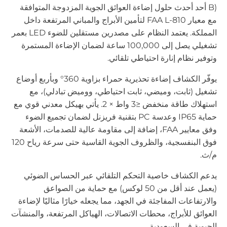
B) أحد أحدث حلول إضاءة العوائق الجوية المزدوجة المتوافقة
مع معيار FAA L-810 لتأمين الأبراج والمباني المرتفعة داخل
المملكة. يعتمد النظام على مصدرين مستقلين للضوء LED بعمر
تشغيلي يصل إلى 100,000 ساعة لضمان الإضاءة المستمرة
وتوفير نظام إنارة احتياطي تلقائي.
يوفّر الكشاف إضاءة تحذيرية حمراء بزاوية 360° وبأربع أوضاع
تشغيل (ثابت، وميضي، ثابت احتياطي، ووميض تبادلي)، مع
استهلاك طاقة منخفض ≤3 واط × 2. يأتي بهيكل معدني قوي مع
حماية IP65 وعدسة PC بتقنية فريزنل لضمان تجميع الضوء
وفق معايير FAA، إضافة إلى مقاومة عالية للصدمات، الأشعة
فوق البنفسجية، والظروف الجوية القاسية حتى سرعة رياح 120
م/ث.
يدعم الكشاف خاصية التحكم التلقائي عبر الحساس الضوئي
(يعمل عند أقل من 50 لوكس) مع حماية من الصواعق
والارتفاعات المفاجئة في الجهد، مما يجعله خيارًا مثاليًا لإضاءة
العوائق للأبراج، محطات الاتصالات، الهياكل المرتفعة، والمنشآت
الحيوية في السعودية.