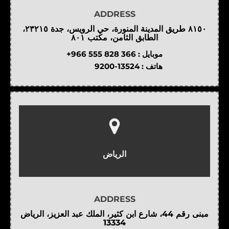
ADDRESS
٨١٥٠ طريق المدينة المنورة، حي الرويس، جدة ٢٣٢١٥،
الطابق الثامن، مكتب ٨٠١
موبايل :
+966 555 828 366
هاتف :
9200-13524
الرياض
ADDRESS
مبنى رقم 44، شارع ابن كثير، الملك عبد العزيز، الرياض
13334