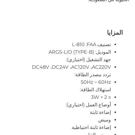
المزايا
تصنيف FAA: ‏L-810
الموديل: ARGS-LID (TYPE-B)
جهد التشغيل (اختياري):
تردد مصدر الطاقة: ‏
50Hz ~ 60Hz
استهلاك الطاقة:
‏≤ ‎3W × 2
أوضاع العمل (اختياري):
إضاءة ثابتة
وميض
إضاءة ثابتة احتياطية
وميض بالتناوب