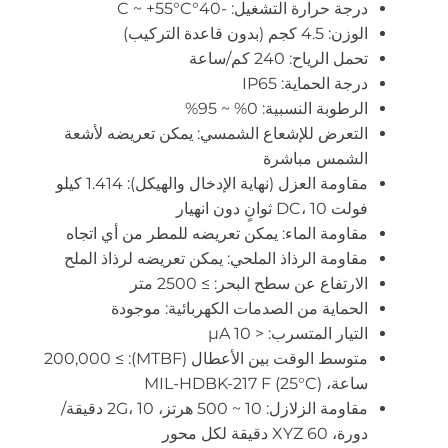
درجة حرارة التشغيل: -40°C ~ +55°C
الوزن: 4.5 كجم (بدون قاعدة التركيب)
تحمل الرياح: 240 كم/ساعة
درجة الحماية: IP65
الرطوبة النسبية: 0% ~ 95%
التعرض للإشعاع الشمسي: يمكن تعريضه لأشعة
الشمس مباشرة
مقاومة العزل (نهاية الإدخال والهيكل): 1.414 كيلو
فولت DC، 10 ثوانٍ دون انهيار
مقاومة الماء: يمكن تعريضه للمطر من أي اتجاه
مقاومة الرذاذ الملحي: يمكن تعريضه لرذاذ الملح
الارتفاع عن سطح البحر: ≥ 2500 متر
الحماية من الصدمات الكهربائية: موجودة
التيار المتسرب: < 10 μA
متوسط الوقت بين الأعطال (MTBF): ≥ 200,000
ساعة، MIL-HDBK-217 F (25°C)
مقاومة الزلازل: 10 ~ 500 هرتز، 2G، 10 دقيقة/
دورة، XYZ 60 دقيقة لكل محور