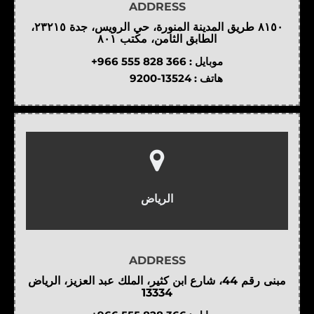
ADDRESS
٨١٥٠ طريق المدينة المنورة، حي الرويس، جدة ٢٣٢١٥،
الطابق الثامن، مكتب ٨٠١
موبايل :
+966 555 828 366
هاتف :
9200-13524
الرياض
ADDRESS
مبنى رقم 44، شارع ابن كثير، الملك عبد العزيز، الرياض
13334