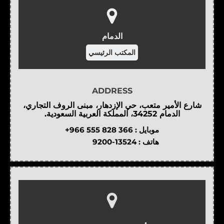
الدمام
المكتب الرئيسي
ADDRESS
شارع الأمير متعب، حي الإزدهار، مبنى الروف التجاري،
الدمام 34252، المملكة العربية السعودية.
موبايل :
+966 555 828 366
هاتف :
9200-13524