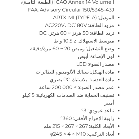
ICAO Annex 14 Volume I (الطبعة الثامنة)،
FAA: Advisory Circular 150/5345-43J
الموديل: ARTX-MI (TYPE-A)
مزود الطاقة: AC220V، DC180V
تردد الطاقة: 50 هرتز ~ 60 هرتز، DC
متوسط الاستهلاك: ≤ 10.5 واط
وضع التشغيل: وميض 20 ~ 60 مرة/دقيقة
لون الإضاءة: أبيض
مصدر الضوء: LED
مادة الهيكل: سبائك الألومنيوم للطائرات
مادة العدسة: بلاستيك PC بصري
عمر مصدر الضوء: ≥ 200,000 ساعة
تصنيف الحماية ضد الصدمات الكهربائية: 5 كيلو
أمبير
تباعد عمودي: 3°
زاوية الإخراج الأفقي: 360°
الأبعاد الكلية: 267 × 267 × 215 ملم
أبعاد التركيب: φ245 × 4 × M10