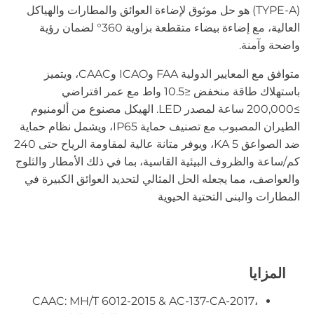
(TYPE-A) هو حل موثوق لإضاءة العوائق والمطارات والهياكل
العالية، مع إضاءة بيضاء متقطعة بزاوية 360° لضمان رؤية
واضحة وآمنة.
متوافق مع المعايير الدولية FAA وICAO وCAAC، ويتميز
باستهلاك طاقة منخفض ≤10.5 واط مع عمر افتراضي
≥200,000 ساعة لمصدر LED. الهيكل مصنوع من ألومنيوم
الطيران المصبوب مع تصنيف حماية IP65، ويشمل نظام حماية
ضد الصواعق 5 KA، ويوفر متانة عالية لمقاومة الرياح حتى 240
كم/ساعة والظروف البيئية القاسية، بما في ذلك الأمطار والثلوج
والعواصف، مما يجعله الحل المثالي لتحديد العوائق الكبيرة في
المطارات والبنى التحتية الحيوية
المزايا
CAAC: MH/T 6012-2015 & AC-137-CA-2017،