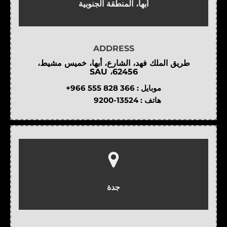
أبها، المنطقة الجنوبية
ADDRESS
طريق الملك فهد، الشارع، أبها، خميس مشيط،
62456، SAU
موبايل :
+966 555 828 366
هاتف :
9200-13524
جدة