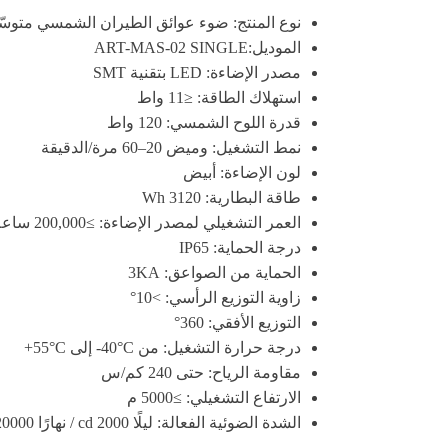
نوع المنتج: ضوء عوائق الطيران الشمسي متوسّط الش
الموديل:ART-MAS-02 SINGLE
مصدر الإضاءة: LED بتقنية SMT
استهلاك الطاقة: ≤11 واط
قدرة اللوح الشمسي: 120 واط
نمط التشغيل: وميض 20–60 مرة/الدقيقة
لون الإضاءة: أبيض
طاقة البطارية: 3120 Wh
العمر التشغيلي لمصدر الإضاءة: ≥200,000 ساعة
درجة الحماية: IP65
الحماية من الصواعق: 3KA
زاوية التوزيع الرأسي: >10°
التوزيع الأفقي: 360°
درجة حرارة التشغيل: من ‎-40°C إلى ‎+55°C
مقاومة الرياح: حتى 240 كم/س
الارتفاع التشغيلي: ≥5000 م
الشدة الضوئية الفعالة: ليلًا 2000 cd / نهارًا 20000 cd