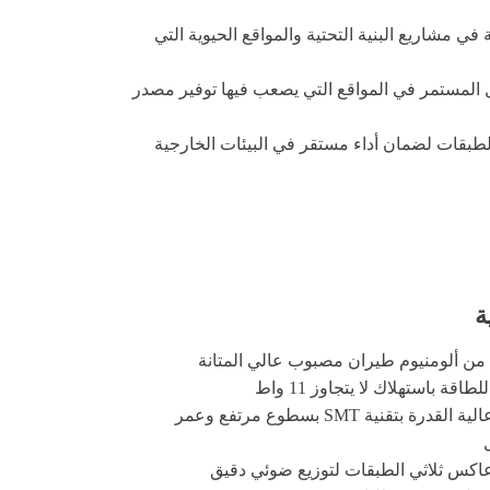
T، مخصص للعوائق والمنشآت المرتفعة في مشاريع البنية التحتية والمواقع الحيوية التي
نخفض للطاقة لا يتجاوز 11 واط، ما يجعله مناسبًا للتشغيل المستمر في المواقع التي يصعب فيها توفير مصدر
مع مصدر إضاءة LED بتقنية SMT ونظام بصري عاكس ثلاثي الطبقات لضمان أداء مستقر في البيئات الخارجية
ة
ن ألومنيوم طيران مصبوب عالي المتانة
اقة باستهلاك لا يتجاوز 11 واط
شرائح LED عالية القدرة بتقنية SMT بسطوع مرتفع وعمر
كس ثلاثي الطبقات لتوزيع ضوئي دقيق