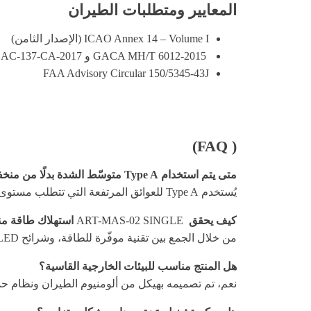
المعايير ومتطلبات الطيران
ICAO Annex 14 – Volume I (الإصدار الثامن)
GACA MH/T 6012-2015 و AC-137-CA-2017
FAA Advisory Circular 150/5345-43J
( FAQ)
متى يتم استخدام Type A متوسّط الشدة بدلًا من منخفض الشدة؟
يُستخدم Type A للعوائق المرتفعة التي تتطلب مستوى رؤية أعلى وفق لوائح الطيران، ويتم تحديده حسب ارتفاع العائق وموقعه ومتطلبات الجهة المنظمة.
كيف يحقق
ART-MAS-02 SINGLE
استهلاك طاقة م
من خلال الجمع بين تقنية موفّرة للطاقة، وشرائح LED عالية القدرة، ونظام بصري ثلاثي الطبقات يحقق الشدة المطلوبة بكفاءة.
هل المنتج مناسب للبيئات الخارجية القاسية؟
نعم، تم تصميمه بهيكل من ألومنيوم الطيران ونظام حم