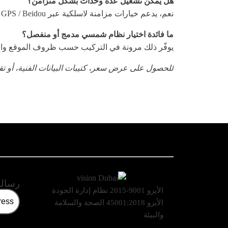
هل يمكن تشغيل عدة وحدات بشكل متزامن؟
نعم، يدعم خيارات مزامنة لاسلكية عبر GPS / Beidou أو LORA لتشغيل متزامن في المشاريع الكبيرة.
ما فائدة اختيار نظام شمسي مدمج أو منفصل؟
يوفّر ذلك مرونة في التركيب حسب ظروف الموقع وال
للحصول على عرض سعر، كتيبات البيانات الفنية، أو تق
رسالة
الأيزو 9001-2015 نظام إدارة الجودة
الأيزو 45001:2018 الصحة والسلامة
والبيئة