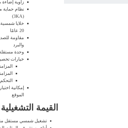
زاوية إضاءة متواف
نظام حماية م
(3KA)
خلايا شمسية أ
20 عامًا
مقاومة للصدم
والبرد
وحدة مستقلة 
خيارات تخصي
المزامنة ال
المزامنة عبر A
التحكم 
إمكانية اخت
الموقع
القيمة التشغيلية
تشغيل شمسي مستقل مناسب
أداء مستقر في البيئات ال