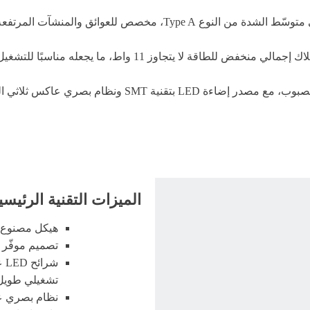
ART-MAS-02 SINGLEهو نظام إضاءة شمسي متوسّط الشدة من النوع ype A
يعتمد النظام على التشغيل بالطاقة الشمسية مع استهلاك إجمالي م
تم تصميم المنتج بهيكل متين من ألومنيوم الطيران المصبوب، 
الميزات التقنية الرئيسي
هيكل مصنوع م
تصميم موفّر للط
تشغيلي طويل
نظام بصري عا