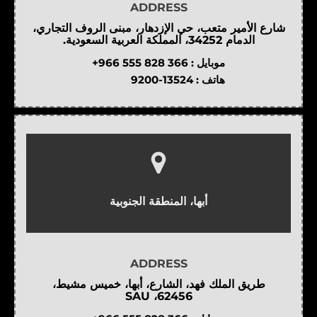
ADDRESS
شارع الأمير متعب، حي الإزدهار، مبنى الروف التجاري،
الدمام 34252، المملكة العربية السعودية.
موبايل :
+966 555 828 366
هاتف :
9200-13524
أبها، المنطقة الجنوبية
ADDRESS
طريق الملك فهد، الشارع، أبها، خميس مشيط،
62456، SAU