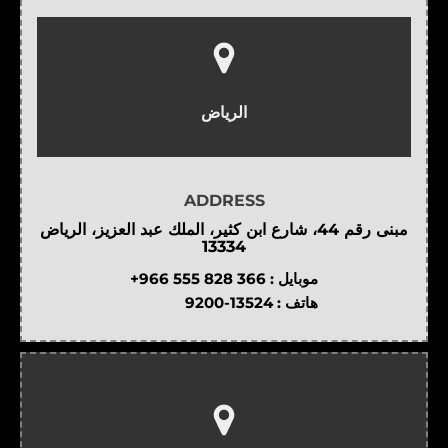
الرياض
ADDRESS
مبنى رقم 44، شارع ابن كثير، الملك عبد العزيز، الرياض
13334
موبايل :
+966 555 828 366
هاتف :
9200-13524