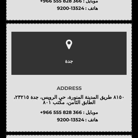
موبايل :
+966 555 828 366
هاتف :
9200-13524
جدة
ADDRESS
٨١٥٠ طريق المدينة المنورة، حي الرويس، جدة ٢٣٢١٥،
الطابق الثامن، مكتب ٨٠١
موبايل :
+966 555 828 366
هاتف :
9200-13524