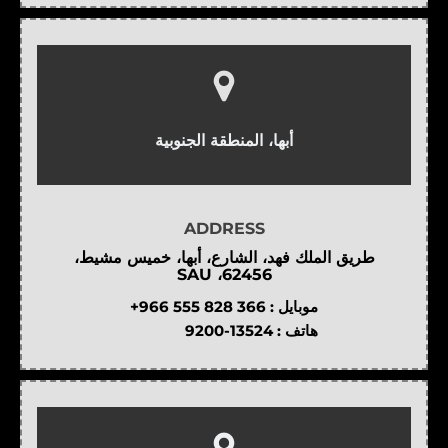
أبها، المنطقة الجنوبية
ADDRESS
طريق الملك فهد، الشارع، أبها، خميس مشيط،
62456، SAU
موبايل :
+966 555 828 366
هاتف :
9200-13524