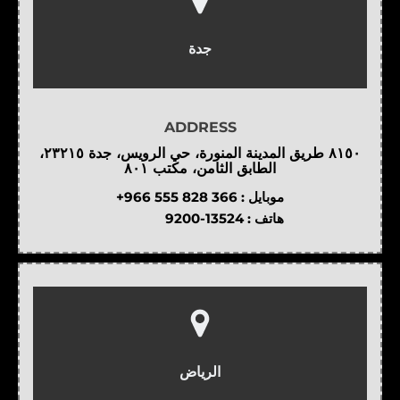
جدة
ADDRESS
٨١٥٠ طريق المدينة المنورة، حي الرويس، جدة ٢٣٢١٥،
الطابق الثامن، مكتب ٨٠١
موبايل :
+966 555 828 366
هاتف :
9200-13524
الرياض