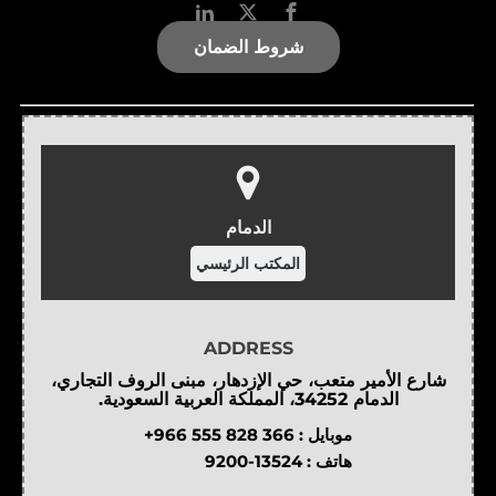
شروط الضمان
الدمام
المكتب الرئيسي
ADDRESS
شارع الأمير متعب، حي الإزدهار، مبنى الروف التجاري،
الدمام 34252، المملكة العربية السعودية.
موبايل :
+966 555 828 366
هاتف :
9200-13524