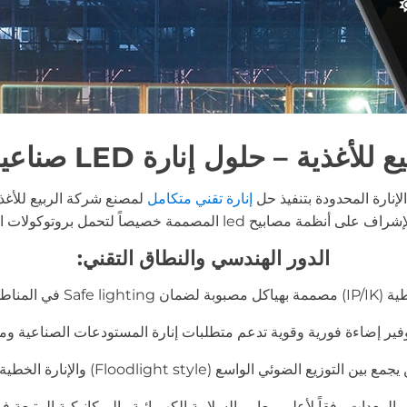
غذية – حلول إنارة LED صناعية متكاملة
نارة المحدودة بتنفيذ حل
إنارة تقني متكامل
روتوكولات التنظيف والتعقيم الصارمة في قطاع الأغذية.
الدور الهندسي والنطاق التقني:
مان Safe lighting في المناطق التي تتعرض لغسيل عالي الضغط.
اسع (Floodlight style) والإنارة الخطية المركزة لضمان بيئة عمل خالية من العتمة.
دات وفقاً لأعلى معايير السلامة الكهربائية والميكانيكية المتبعة في