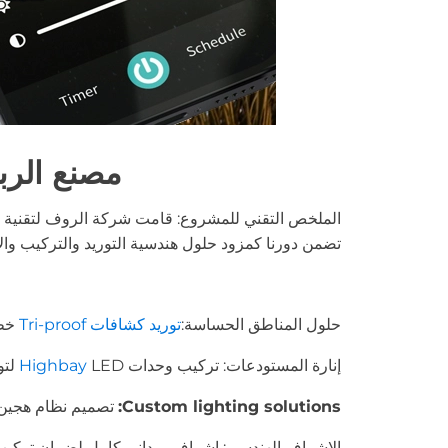
مصنع الربيع للأ
الملخص التقني للمشروع: قامت شركة الروف لتقنية الإ
تضمن دورنا كمزود حلول هندسية التوريد والتركيب والإشراف على أنظمة مصابيح led المصممة خصيصاً لتحمل ب
حلول المناطق الحساسة:
توريد كشافات
Tri-proof
خطية (IP/IK) مصممة بهياكل مصبوبة لض
إنارة المستودعات: تركيب وحدات
LED لتوفير إضاءة فورية وقوية تدعم متطلبات إنارة المستودعات الصناعية ومساحات الإنتاج الكبيرة.
Highbay
Custom lighting solutions:
تصميم نظام هجين يجمع بين التوزيع الضوئي الو
الإشراف الهندسي: إشراف ميداني كامل لضمان تركيب المع