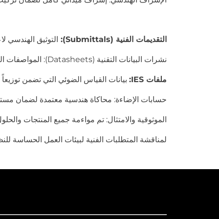
التقديمات الفنية (Submittals):
التوثيق الهندسي لاع
نشرات البيانات التقنية (Datasheets): المواصفات التفصيلية لوحدات Highbay و Tri-proof الموردة.
ملفات IES:
بيانات القياس الضوئي التي تضمن توزيعاً 
حسابات الإضاءة: محاكاة هندسية معتمدة لضمان مستوي
الموثوقية والامتثال: تم مواءمة جميع المنتجات والحلول الموردة مع متطل
لمناقشة المتطلبات الفنية لبيئات العمل الحساسة للنظ