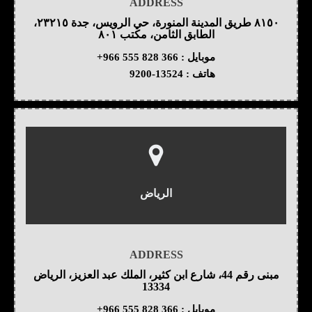
ADDRESS
٨١٥٠ طريق المدينة المنورة، حي الرويس، جدة ٢٣٢١٥،
الطابق الثامن، مكتب ٨٠١
موبايل :
+966 555 828 366
هاتف :
9200-13524
الرياض
ADDRESS
مبنى رقم 44، شارع ابن كثير، الملك عبد العزيز، الرياض
13334
موبايل :
+966 555 828 366