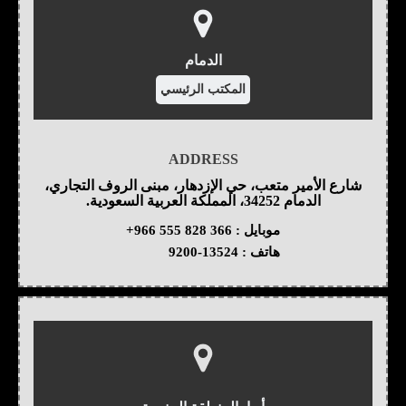
الدمام
المكتب الرئيسي
ADDRESS
شارع الأمير متعب، حي الإزدهار، مبنى الروف التجاري،
الدمام 34252، المملكة العربية السعودية.
موبايل :
+966 555 828 366
هاتف :
9200-13524