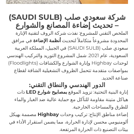
شركة سعودي صلب (SAUDI SULB)
– تحديث إضاءة المصانع والشوارع
الملخص التقني للمشروع: نفذت شركة الروف لتقنية الإنارة
المحدودة مشروعاً متكاملاً لتحديث
أنظمة الإضاءة
في مرافق
سعودي صلب (SAUDI SULB) في الجبيل، المملكة العربية
السعودية، عام 2021. شمل المشروع التوريد والتركيب الهندسي
لوحدات Highbay وإنارة الشوارع والكشافات (Floodlights)
بمواصفات متقدمة تتحمل الظروف التشغيلية الشاقة لقطاع
صناعة الحديد.
الدور الهندسي والنطاق التقني:
إنارة البنية التحتية: تزويد الموقع
بمصابيح شوارع
LED
ذات
هياكل متينة مقاومة للتآكل مع حماية عالية ضد الغبار والماء
للطرق والمساحات الخارجية.
إضاءة مناطق الإنتاج: تركيب وحدات
Highbay
مصممة بهيكل
ألومنيومي محسن لإدارة الحرارة، مما يضمن استقرار الأداء في
بيئات التصنيع ذات الحرارة المرتفعة.