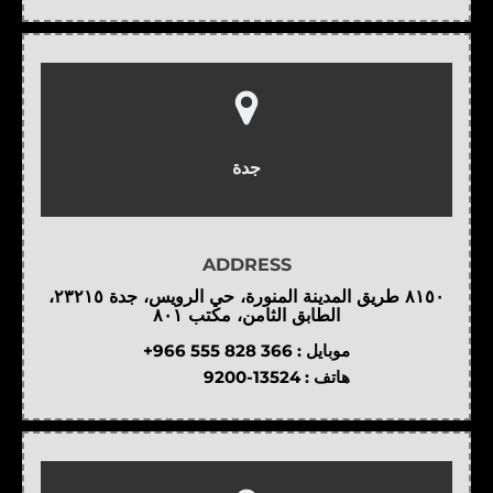
جدة
ADDRESS
٨١٥٠ طريق المدينة المنورة، حي الرويس، جدة ٢٣٢١٥،
الطابق الثامن، مكتب ٨٠١
موبايل :
+966 555 828 366
هاتف :
9200-13524