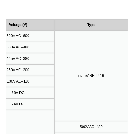
Voltage (V)
Type
600–690V AC
480–500V AC
380–415V AC
200–250V AC
ARFLP-16/ □ / □
110–130V AC
36V DC
24V DC
480–500V AC