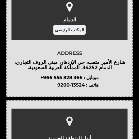
الدمام
المكتب الرئيسي
ADDRESS
شارع الأمير متعب، حي الإزدهار، مبنى الروف التجاري،
الدمام 34252، المملكة العربية السعودية.
موبايل :
+966 555 828 366
هاتف :
9200-13524
أبها، المنطقة الجنوبية