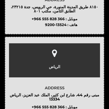
٨١٥٠ طريق المدينة المنورة، حي الرويس، جدة ٢٣٢١٥،
الطابق الثامن، مكتب ٨٠١
موبايل :
+966 555 828 366
هاتف :
9200-13524
الرياض
ADDRESS
مبنى رقم 44، شارع ابن كثير، الملك عبد العزيز، الرياض
13334
موبايل :
+966 555 828 366