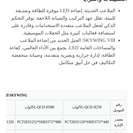
الملاعب الحديثة: إضاءة LED موفرة للطاقة وصديقة
للبيئة، تقلل جهد التركيب والصيانة اللاحقة. توفر التحكم
الذكي لجعل الملاعب متعددة الاستخدامات وقادرة على
استضافة فعاليات كبيرة مثل الحفلات الموسيقية.
SKYWING VIII: الجيل الجديد من إضاءة الملاعب
والمساحات العامة LED، يجمع بين الأداء العالمي، كفاءة
الطاقة، إدارة حرارية وبصرية متقدمة، وصيانة منخفضة
التكاليف في حل أنيق متكامل.
SKYWING الثامن - الخطة أ - 150 ليومن
رقم
ISL-QCD-H250وات
ISL-QCD-H500وات
CD-H750
الموديل
مصدر
1320*PCT2835/378*SMD3737
880*PCT2835/252*SMD3737
440*PCT2835/126*SMD3737
الإنارة