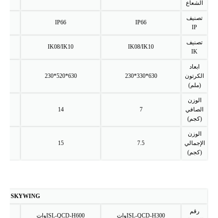
الشعاع
تصنيف
IP66
IP66
IP
تصنيف
IK08/IK10
IK08/IK10
IK
ابعاد
الكرتون
630*330*230
630*520*230
*230
(ملم)
الوزن
الصافي
7
14
(كجم)
الوزن
الإجمالي
7.5
15
(كجم)
SKYWING الثامن - الخطة ب - 150 ليومن
رقم
ISL-QCD-H300وات
ISL-QCD-H600وات
-H900