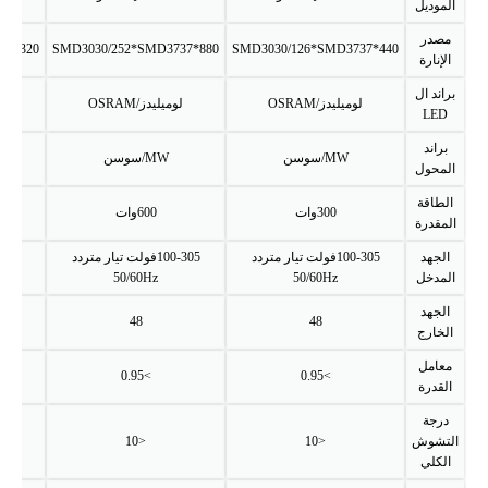
الموديل
مصدر
1320*SMD3030/378*SMD3737
880*SMD3030/252*SMD3737
440*SMD3030/126*SMD3737
الإنارة
براند ال
لوميليدز/OSRAM
لوميليدز/OSRAM
لوميلي
LED
براند
MW/سوسن
MW/سوسن
MW
المحول
الطاقة
300وات
600وات
المقدرة
الجهد
100-305فولت تيار متردد
100-305فولت تيار متردد
المدخل
50/60Hz
50/60Hz
الجهد
48
48
الخارج
معامل
>0.95
>0.95
القدرة
درجة
التشوش
<10
<10
الكلي