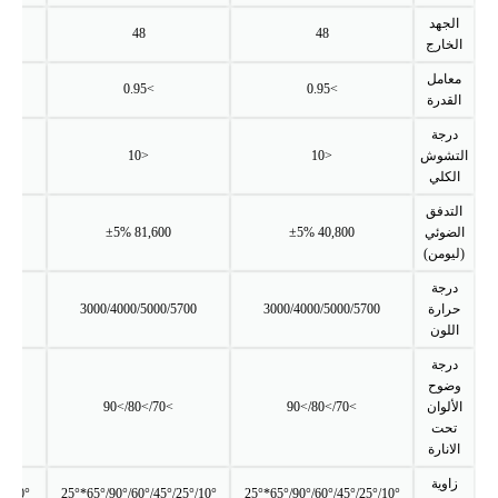
الجهد
48
48
الخارج
معامل
>0.95
>0.95
القدرة
درجة
التشوش
<10
<10
الكلي
التدفق
الضوئي
40,800 ±5%
81,600 ±5%
5%
(ليومن)
درجة
حرارة
3000/4000/5000/5700
3000/4000/5000/5700
/5700
اللون
درجة
وضوح
الألوان
>70/>80/>90
>70/>80/>90
/>80/>90
تحت
الانارة
زاوية
10°/25°/45°/60°/90°/65°*25°
10°/25°/45°/60°/90°/65°*25°
10°/25°/45°/60°/90°/65°*25°