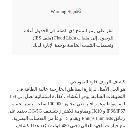
انقر على رمز المنتج ذي الصلة في الجدول أعلاه
للوصول إلى ملفات Flood Light (ملف IES)
وتعليمات التثبيت الخاصة بوحدة الإنارة لديك.
كشاف الروف فلود النموذجي
هو الحل الأمثل لـ إنارة المناطق الخارجية عالية الطاقة في
التطبيقات الشاقة. يوفر الكشاف كفاءة استثنائية تصل إلى 154
لومن/واط وعمر افتراضي يتجاوز 100,000 ساعة. يتميز بحماية
IP66/IP67 و IK10 ومقاومة للاهتزاز بتصنيف 3G/5G. يعتمد على
رقائق Philips Lumileds ويقدم 15 نوعاً من العدسات البصرية،
مع خيارات للجهد العالي (حتى 480 فولت). يُعد هذا الكشاف