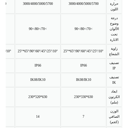
حرارة
3000/4000/5000/5700
3000/4000/5000/5700
00/5700
اللون
درجة
وضوح
الألوان
>70/>80/>90
>70/>80/>90
>70/>80/>90
تحت
الانارة
زاوية
10°/25°/45°/60°/90°/65°*25°
10°/25°/45°/60°/90°/65°*25°
10°/25°/45°/60°/90°/65°*25°
الشعاع
تصنيف
IP66
IP66
IP
تصنيف
K10
IK08/IK10
IK08/IK10
IK
ابعاد
الكرتون
630*330*230
630*520*230
630*680*230
(ملم)
الوزن
الصافي
7
14
(كجم)