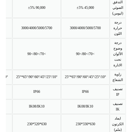
التدفق
الضوئي
45,000 ±5%
90,000 ±5%
5%
(ليومن)
درجة
حرارة
3000/4000/5000/5700
3000/4000/5000/5700
/5700
اللون
درجة
وضوح
الألوان
>70/>80/>90
>70/>80/>90
/>80/>90
تحت
الانارة
زاوية
10°/25°/45°/60°/90°/65°*25°
10°/25°/45°/60°/90°/65°*25°
10°/25°/45°/60°/90°/65°*25°
الشعاع
تصنيف
IP66
IP66
IP
تصنيف
IK08/IK10
IK08/IK10
IK
ابعاد
الكرتون
630*330*230
630*520*230
*230
(ملم)