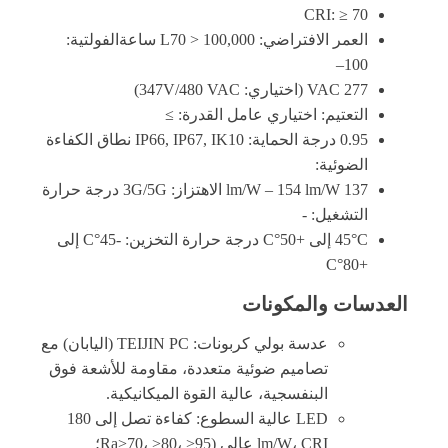
CRI: ≥ 70
العمر الافتراضي: L70 > 100,000 ساعةالفولتية:
100–
277 VAC (اختياري: 347V/480 VAC)
التعتيم: اختياري عامل القدرة: ≥
0.95 درجة الحماية: IP66, IP67, IK10 نطاق الكفاءة
الضوئية:
137 lm/W – 154 lm/W الاهتزاز: 3G/5G درجة حرارة
التشغيل: -
45°C إلى +50°C درجة حرارة التخزين: -45°C إلى
+80°C
العدسات والمكونات
عدسة بولي كربونات: TEIJIN PC (اليابان) مع
تصاميم ضوئية متعددة، مقاومة للأشعة فوق
البنفسجية، عالية القوة الميكانيكية.
LED عالية السطوع: كفاءة تصل إلى 180
lm/W، CRI عالي (Ra>70، >80، >95؛