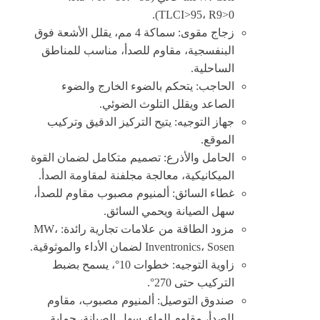
TLCI>95، R9>0).
زجاج مقوى: سماكة 4 مم، يقلل الأشعة فوق
البنفسجية، مقاوم للصدأ، مناسب للمناطق
الساحلية.
الحاجب: يتحكم بالضوء الخارج والضوء
الصاعد ويقلل التلوث الضوئي.
جهاز التوجيه: يتيح التركيز الدقيق وتركيب
الموقع.
الحامل والأذرع: تصميم متكامل لضمان القوة
الميكانيكية، معالجة مجلفنة لمقاومة الصدأ.
غطاء السائق: ألمنيوم مصبوب مقاوم للصدأ،
سهل الصيانة ويحمي السائق.
مزود الطاقة من علامات تجارية رائدة: MW،
Inventronics، Sosen لضمان الأداء والموثوقية.
زاوية التوجيه: خطوات 10°، يسمح بضبط
التركيب حتى 270°.
صندوق التوصيل: ألمنيوم مصبوب، مقاوم
للصدأ، مقاوم للماء، سهل الصيانة، حماية